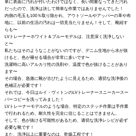
単に表面に汚れが付いたわけではなく、長い間重なってきた汚れ
だったので、洗浄は決して簡単な作業ではありませんでした！
内側の毛玉も100％取り除かれ、アウトソールやアッパーの革や布
地に、以前の生活の汚れは一切見当たりません！そして、靴紐す
らも〜
LVトレーナーホワイト＆ブルーモデルは、注意深く洗浄しない
と〜
私たちはそのようなことがないのですが、デニム生地から水が抜
けると、色が褪せる場合が非常に多いです〜
洗濯時に高いアルカリ性の洗剤や、温度で色が抜けることがあり
ます〜
その場合、急激に靴が古びたように見えるため、適切な洗浄後の
色補正が必要です！
それでは、今日はルイ・ヴィトンのLVトレーナースニーカースー
パーコピーを洗ってみました！
LVトレーナーモデルのような場合、特定のステッチ作業は手作業
で行われるため、耐久性を完全に信じることはできません。
そして、色が抜ける可能性があるため、適切な洗浄レシピが必ず
必要な靴です！
また、洗浄以上に重要なのは、乾燥工程です！