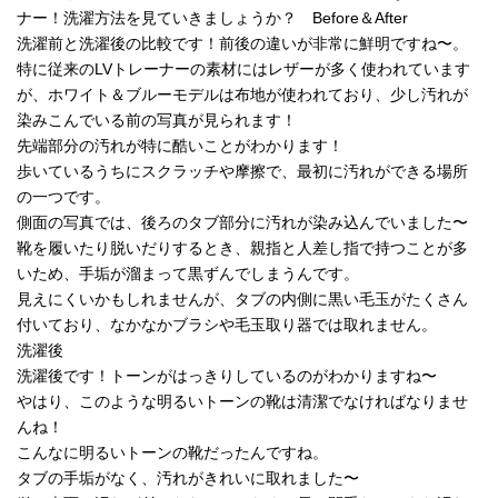
ナー！洗濯方法を見ていきましょうか？ Before＆After
洗濯前と洗濯後の比較です！前後の違いが非常に鮮明ですね〜。
特に従来のLVトレーナーの素材にはレザーが多く使われています
が、ホワイト＆ブルーモデルは布地が使われており、少し汚れが
染みこんでいる前の写真が見られます！
先端部分の汚れが特に酷いことがわかります！
歩いているうちにスクラッチや摩擦で、最初に汚れができる場所
の一つです。
側面の写真では、後ろのタブ部分に汚れが染み込んでいました〜
靴を履いたり脱いだりするとき、親指と人差し指で持つことが多
いため、手垢が溜まって黒ずんでしまうんです。
見えにくいかもしれませんが、タブの内側に黒い毛玉がたくさん
付いており、なかなかブラシや毛玉取り器では取れません。
洗濯後
洗濯後です！トーンがはっきりしているのがわかりますね〜
やはり、このような明るいトーンの靴は清潔でなければなりませ
んね！
こんなに明るいトーンの靴だったんですね。
タブの手垢がなく、汚れがきれいに取れました〜