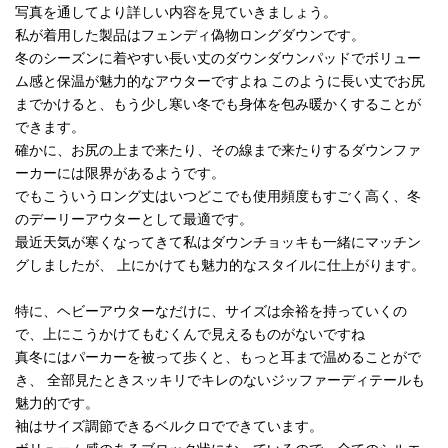
写真を通してより詳しい内容を見ていきましょう。
私が着用した製品はフェンディ偽物ロングダウンです。
冬のシーズンに着やすい長い丈のダウンダウンパッドでボリュー
ム感と保温が魅力的なアウターですよね このように長い丈でお尻
までかけると、もう少し寒い冬でも身体を包み暖かくすることが
できます。
確かに、お尻の上まで来たり、その線まで来たりするダウンファ
ーカーには限界があるようです。
でもこういうロング丈はいつどこでも使用頻度もすごく高く、冬
のデーリーアウターとして最適です。
最近天気が寒くなってきて私はダウンチョッキも一緒にマッチン
グしましたが、 上にかけても魅力的なスタイルに仕上がります。
特に、ヘビーアウターなだけに、サイズは余裕を持っていくの
で、上にこうかけてもむくんで見えるものがないですね
真冬にはパーカーを被って歩くと、もっと耳まで温めることがで
き、 全部見たときスッキリでキレのないジッファーディテールも
魅力的です。
袖はサイズ調節できるベルクロでできています。