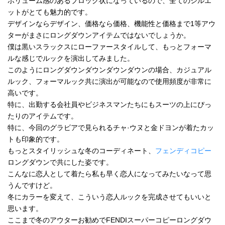
ボリューム感のあるブロック状になっているので、全てのシルエ
ットがとても魅力的です。
デザインならデザイン、価格なら価格、機能性と価格まで1等アウ
ターがまさにロングダウンアイテムではないでしょうか。
僕は黒いスラックスにローファースタイルして、もっとフォーマ
ルな感じでルックを演出してみました。
このようにロングダウンダウンダウンダウンの場合、カジュアル
ルック、フォーマルック共に演出が可能なので使用頻度が非常に
高いです。
特に、出勤する会社員やビジネスマンたちにもスーツの上にぴっ
たりのアイテムです。
特に、今回のグラビアで見られるチャ·ウヌと金ドヨンが着たカッ
トも印象的です。
もっとスタイリッシュな冬のコーディネート、
フェンディコピー
ロングダウンで共にした姿です。
こんなに恋人として着たら私も早く恋人になってみたいなって思
うんですけど。
冬にカラーを変えて、こういう恋人ルックを完成させてもいいと
思います。
ここまで冬のアウターお勧めでFENDIスーパーコピーロングダウ