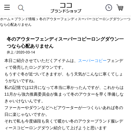
ホーム
ブランド情報
> 冬のアウターフェンディスーパーコピーロングダウン一つ
>
なら心配ありません
冬のアウターフェンディスーパーコピーロングダウン一
つなら心配ありません
井上 / 2020-03-14
本日ご紹介させていただくアイテムは、
スーパーコピー
フェンデ
ィで発売したロングダウンです。
もうすぐ冬が近づいてきますが、もう天気がこんなに寒くてしょ
うがないですね。
私の記憶では12月になって本当に寒かったんですが、これからは
11月から強力推薦委員会が集まって冬のアウターを早く準備しな
きゃいけないんです。
ファーカーやダウンなどヘビアウーターが一つくらいあれば冬の
日に楽じゃないですか。
それで私も今度値段も良くて暖かい冬のアウターブランド服レデ
ィースコピーロングダウン紹介して上げようと思います