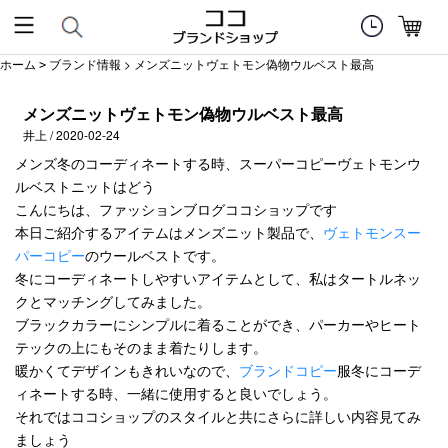
ホーム
ブランド情報
> メンズニットヴェトモン偽物ウルベスト最高
>
メンズニットヴェトモン偽物ウルベスト最高
井上 / 2020-02-24
メンズ冬のコーディネートする時、スーパーコピーヴェトモンウ
ルベストニットはどう
こんにちは、ファッションブログココショップです
本日ご紹介するアイテムはメンズニット製品で、
ヴェトモンスー
パーコピー
のウールベストです。
冬にコーディネートしやすいアイテムとして、私はタートルネッ
クとマッチングしてみました。
ブラックカラーにシンプルに着ることができ、パーカーやヒート
テックの上にもそのまま着たりします。
暖かくてデザインもきれいなので、
ブランドコピー
服冬にコーデ
ィネートする時、一緒に使用すると良いでしょう。
それではココショップのスタイルと共にさらに詳しい内容見てみ
ましょう