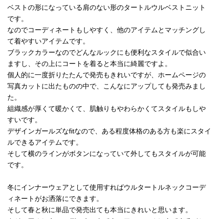
ベストの形になっている肩のない形のタートルウルベストニット
です。
なのでコーディネートもしやすく、他のアイテムとマッチングし
て着やすいアイテムです。
ブラックカラーなのでどんなルックにも便利なスタイルで似合い
ますし、その上にコートを着ると本当に綺麗ですよ。
個人的に一度折りたたんで発売もきれいですが、ホームページの
写真カットに出たものの中で、こんなにアップしても発売みまし
た。
組織感が厚くて暖かくて、肌触りもやわらかくてスタイルもしや
すいです。
デザインガールズなfitなので、ある程度体格のある方も楽にスタイ
ルできるアイテムです。
そして横のラインがボタンになっていて外してもスタイルが可能
です。
冬にインナーウェアとして使用すればウルタートルネックコーデ
ィネートがお洒落にできます。
そして春と秋に単品で発売出ても本当にきれいと思います。