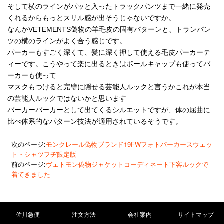
そして横のラインがパッと入ったトラックパンツまで一緒に発売
くれるからもっとスリル感が出そうじゃないですか。
なんかVETEMENTS偽物の羊毛皮の固有パターンと、トランパン
ツの横のラインがよく合う感じです。
パーカーもすごく深くて、髪に深く押して使える毛皮パーカーテ
ィーです。こうやって楽に出るときはボールキャップも使ってパ
ーカーも使って
マスクもつけると完璧に隠せる芸能人ルックと言うかこれが本当
の芸能人ルックではないかと思います
パーカーパーカーとして出てくるシルエットですが、体の屈曲に
比べ体系的なパターン技法が適用されているそうです。
次のページ:
モンクレール偽物ブランド19FWフォトパーカースウェッ
ト・シャツフヂ限定版
前のページ:
ヴェトモン偽物ジャケットコーディネート下客ルックで
着てきました
佐川急便
注文方法
会社案内
サイトマップ