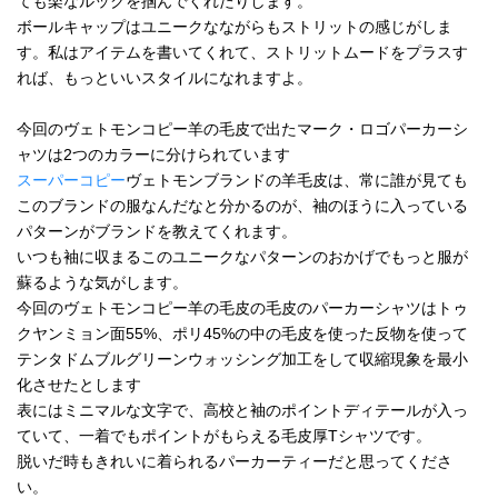
ても楽なルックを掴んでくれたりします。
ボールキャップはユニークなながらもストリットの感じがしま
す。私はアイテムを書いてくれて、ストリットムードをプラスす
れば、もっといいスタイルになれますよ。
今回のヴェトモンコピー羊の毛皮で出たマーク・ロゴパーカーシ
ャツは2つのカラーに分けられています
スーパーコピー
ヴェトモンブランドの羊毛皮は、常に誰が見ても
このブランドの服なんだなと分かるのが、袖のほうに入っている
パターンがブランドを教えてくれます。
いつも袖に収まるこのユニークなパターンのおかげでもっと服が
蘇るような気がします。
今回のヴェトモンコピー羊の毛皮の毛皮のパーカーシャツはトゥ
クヤンミョン面55%、ポリ45%の中の毛皮を使った反物を使って
テンタドムブルグリーンウォッシング加工をして収縮現象を最小
化させたとします
表にはミニマルな文字で、高校と袖のポイントディテールが入っ
ていて、一着でもポイントがもらえる毛皮厚Tシャツです。
脱いだ時もきれいに着られるパーカーティーだと思ってくださ
い。