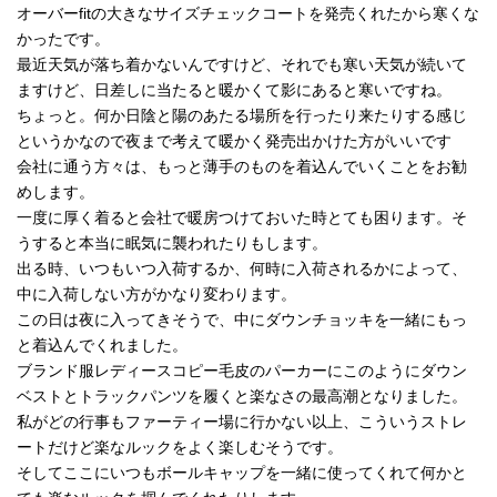
オーバーfitの大きなサイズチェックコートを発売くれたから寒くな
かったです。
最近天気が落ち着かないんですけど、それでも寒い天気が続いて
ますけど、日差しに当たると暖かくて影にあると寒いですね。
ちょっと。何か日陰と陽のあたる場所を行ったり来たりする感じ
というかなので夜まで考えて暖かく発売出かけた方がいいです
会社に通う方々は、もっと薄手のものを着込んでいくことをお勧
めします。
一度に厚く着ると会社で暖房つけておいた時とても困ります。そ
うすると本当に眠気に襲われたりもします。
出る時、いつもいつ入荷するか、何時に入荷されるかによって、
中に入荷しない方がかなり変わります。
この日は夜に入ってきそうで、中にダウンチョッキを一緒にもっ
と着込んでくれました。
ブランド服レディースコピー毛皮のパーカーにこのようにダウン
ベストとトラックパンツを履くと楽なさの最高潮となりました。
私がどの行事もファーティー場に行かない以上、こういうストレ
ートだけど楽なルックをよく楽しむそうです。
そしてここにいつもボールキャップを一緒に使ってくれて何かと