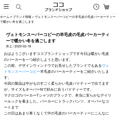
ホーム
ブランド情報
> ヴェトモンスーパーコピーの羊毛皮の毛皮パーカーティー
>
で暖かい冬を過ごします
ヴェトモンスーパーコピーの羊毛皮の毛皮パーカーティ
ーで暖かい冬を過ごします
井上 / 2020-02-18
おはようございますココブランドショップです今日は暖かい毛皮
のパーカーを一つ紹介しようと思います。
この前、デザインウィンドウでお見せしたブランドでもある
ヴェ
トモンスーパーコピー
羊毛皮のパーカーティーをご紹介いたしま
す。
今回の製品は中がものすごく柔らかい毛皮パドティーで出てます
が、サイズもオーバーfitで好みに合うパドティーです。
マクロゴのパーカーTシャツのブラックで、本当に安らかなデイリ
ールックを着ました。パーカーにトラックパンツ、オーバーなコ
ートまで
この日はあまり寒くなくて中の毛皮のパーカーティーにこんなに