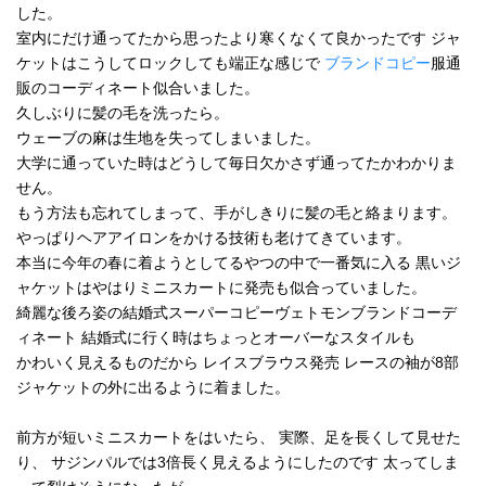
した。
室内にだけ通ってたから思ったより寒くなくて良かったです ジャ
ケットはこうしてロックしても端正な感じで
ブランドコピー
服通
販のコーディネート似合いました。
久しぶりに髪の毛を洗ったら。
ウェーブの麻は生地を失ってしまいました。
大学に通っていた時はどうして毎日欠かさず通ってたかわかりま
せん。
もう方法も忘れてしまって、手がしきりに髪の毛と絡まります。
やっぱりヘアアイロンをかける技術も老けてきています。
本当に今年の春に着ようとしてるやつの中で一番気に入る 黒いジ
ャケットはやはりミニスカートに発売も似合っていました。
綺麗な後ろ姿の結婚式スーパーコピーヴェトモンブランドコーデ
ィネート 結婚式に行く時はちょっとオーバーなスタイルも
かわいく見えるものだから レイスブラウス発売 レースの袖が8部
ジャケットの外に出るように着ました。
前方が短いミニスカートをはいたら、 実際、足を長くして見せた
り、 サジンパルでは3倍長く見えるようにしたのです 太ってしま