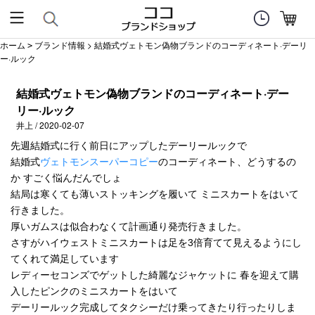
ホーム
ブランド情報
> 結婚式ヴェトモン偽物ブランドのコーディネート·デーリ
>
ー·ルック
結婚式ヴェトモン偽物ブランドのコーディネート·デー
リー·ルック
井上 / 2020-02-07
先週結婚式に行く前日にアップしたデーリールックで
結婚式
ヴェトモンスーパーコピー
のコーディネート、どうするの
か すごく悩んだんでしょ
結局は寒くても薄いストッキングを履いて ミニスカートをはいて
行きました。
厚いガムスは似合わなくて計画通り発売行きました。
さすがハイウェストミニスカートは足を3倍育てて見えるようにし
てくれて満足しています
レディーセコンズでゲットした綺麗なジャケットに 春を迎えて購
入したピンクのミニスカートをはいて
デーリールック完成してタクシーだけ乗ってきたり行ったりしま