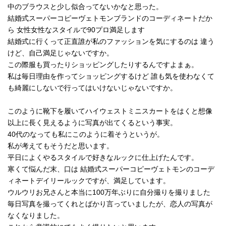
中のブラウスと少し似合ってないかなと思った。
結婚式スーパーコピーヴェトモンブランドのコーディネートだか
ら 女性女性なスタイルで90プロ満足します
結婚式に行くって正直誰が私のファッションを気にするのは 違う
けど、自己満足じゃないですか。
この際服も買ったりショッピングしたりするんですよまぁ。
私は毎日理由を作ってショッピングするけど 誰も気を使わなくて
も綺麗にしないで行ってはいけないじゃないですか。
このように靴下を履いてハイウェストミニスカートをはくと想像
以上に長く見えるように写真が出てくるという事実。
40代のなっても私にこのように着そうというが。
私が考えてもそうだと思います。
平日によくやるスタイルで好きなルックに仕上げたんです。
寒くて悩んだ末、口は 結婚式スーパーコピーヴェトモンのコーデ
ィネートデイリールックですが、満足しています。
ウルウリお兄さんと本当に100万年ぶりに自分撮りを撮りました
毎日写真を撮ってくれとばかり言っていましたが、恋人の写真が
なくなりました。