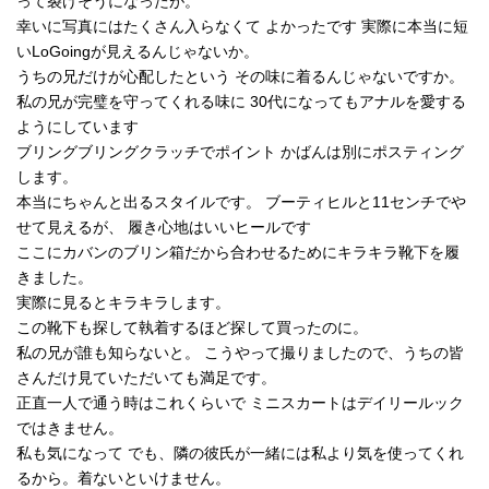
って裂けそうになったが。
幸いに写真にはたくさん入らなくて よかったです 実際に本当に短
いLoGoingが見えるんじゃないか。
うちの兄だけが心配したという その味に着るんじゃないですか。
私の兄が完璧を守ってくれる味に 30代になってもアナルを愛する
ようにしています
ブリングブリングクラッチでポイント かばんは別にポスティング
します。
本当にちゃんと出るスタイルです。 ブーティヒルと11センチでや
せて見えるが、 履き心地はいいヒールです
ここにカバンのブリン箱だから合わせるためにキラキラ靴下を履
きました。
実際に見るとキラキラします。
この靴下も探して執着するほど探して買ったのに。
私の兄が誰も知らないと。 こうやって撮りましたので、うちの皆
さんだけ見ていただいても満足です。
正直一人で通う時はこれくらいで ミニスカートはデイリールック
ではきません。
私も気になって でも、隣の彼氏が一緒には私より気を使ってくれ
るから。着ないといけません。