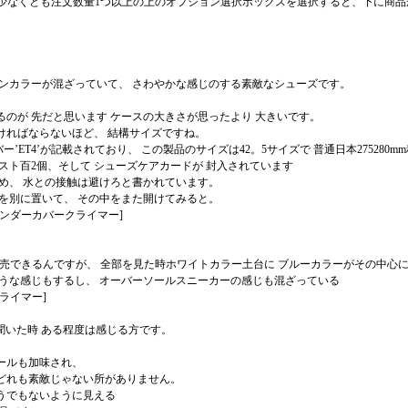
サイズ、少なくとも注文数量1つ以上の上のオプション選択ボックスを選択すると、下に商
ーンカラーが混ざっていて、 さわやかな感じのする素敵なシューズです。
のが 先だと思います ケースの大きさが思ったより 大きいです。
ければならないほど、 結構サイズですね。
ンバー’ET4’が記載されており、 この製品のサイズは42。5サイズで 普通日本2752
スト百2個、そして シューズケアカードが 封入されています
め、 水との接触は避けろと書かれています。
を別に置いて、 その中をまた開けてみると。
ンダーカバークライマー]
 一目で発売できるんですが、 全部を見た時ホワイトカラー土台に ブルーカラーがその中
ような感じもするし、 オーバーソールスニーカーの感じも混ざっている
ライマー]
聞いた時 ある程度は感じる方です。
ールも加味され、
 どれも素敵じゃない所がありません。
うでもないように見える