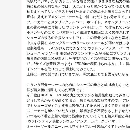
高級なハジマシだが カジュアルな感じの強い さまざまな魅力の
特に私の個人的な考えでは、 天気がもっと暖かくなって 今より
袖をまくってサングラスをかけたまま この製品をお履きになって
正綿に見える Vメタルディテールをご覧いただくとお分かりでし
ブルーカラーとメタリックシルバー、 ホワイト、ネオングリーン
靴の舌の中央に付着した ブランドラベルは ラバーで作られている
小さい字なのに やはり本物らしく繊細で几帳綿に よく製作され
シューズの後ろの近接ショットです。 この部分も様々な色と素材
中央を横切る ネオングリーンカラーのディテールが 薄いがはっ
縫製処理も、 いいかげんにできなくて ヴァレンティノスーパー
シューズ·インソール 要製品のブランドネームが 高級にプリンさ
履き物の内部に私が着火した 要製品のサイズが高級に 書かれてい
42。5サイズは普通 私のように275280mm程度神られる方に 主
インソールを取り出して 撮影してみました。
上綿は、綿で製作されていますが、 靴の底はとても柔らかいから 
こういう部分一つ一つのために シューズの重さと歯 比例しないと
私が着火後に撮影してみた写真です。
今日僕はBLACK LUZE fitの 九分丈ズボンを着用後出勤し
どうしてもかかとが高くて また、感じられる製品ですので、 ア
でもシューズがすごく丈夫に製作されて 耐久性も良くて長く同身
スニーカーを履いていた方々は、 最初は多少不便かもしれません
いつもの下着と上着で素敵で洗練されて いくらでも着火可能と存
[ヴァレンティノ偽物ランウェイアンダーカバークライマー]
オーバーソールスニーカーホワイト+ブルー] 製品どうでしたか 