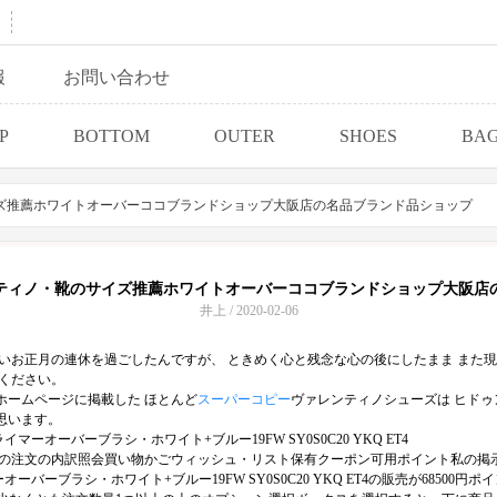
報
お問い合わせ
P
BOTTOM
OUTER
SHOES
BA
ズ推薦ホワイトオーバーココブランドショップ大阪店の名品ブランド品ショップ
ティノ・靴のサイズ推薦ホワイトオーバーココブランドショップ大阪店
井上 / 2020-02-06
良いお正月の連休を過ごしたんですが、 ときめく心と残念な心の後にしたまま また
てください。
ホームページに掲載した ほとんど
スーパーコピー
ヴァレンティノシューズは ヒド
思います。
ーバーブラシ・ホワイト+ブルー19FW SY0S0C20 YKQ ET4
私の注文の内訳照会買い物かごウィッシュ・リスト保有クーポン可用ポイント私の掲
ラシ・ホワイト+ブルー19FW SY0S0C20 YKQ ET4の販売が68500円ポイン