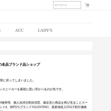
G
ACC
LADY'S
の名品ブランド品ショップ
現実に戻ってしまいました。
ゥンスニーカーを最初に思い浮かべるのが先です。
示物管理、個人決済分割決済窓、最近見た商品を再び見ることスー
ト6、80円1%ブランドVALENTINO、原産地収入ITALY割引価格