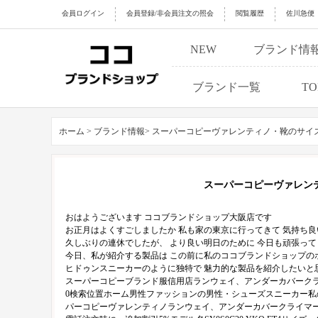
会員ログイン
会員登録/非会員注文の照会
閲覧履歴
佐川急便
NEW
ブランド情
ブランド一覧
TO
ホーム >
ブランド情報>
スーパーコピーヴァレンティノ・靴のサイ
スーパーコピーヴァレン
おはようございます ココブランドショップ大阪店です
お正月はよくすごしましたか 私も家の東京に行ってきて 気持ち
久しぶりの連休でしたが、 より良い明日のために 今日も頑張っ
今日、私が紹介する製品は この前に私のココブランドショップの
ヒドゥンスニーカーのように独特で 魅力的な製品を紹介したいと
スーパーコピーブランド服信用店ランウェイ、アンダーカバークライマーオ
0検索位置ホーム男性ファッションの男性・シューズスニーカー
パーコピーヴァレンティノランウェイ、アンダーカバークライマーオーバーブ