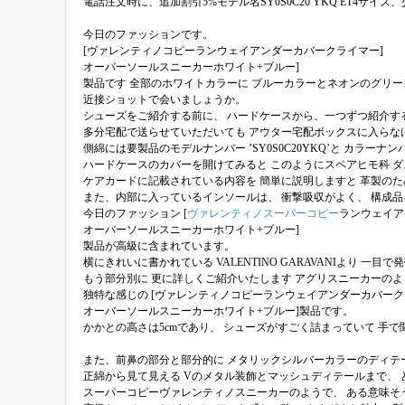
電話注文時に、追加割引5%モデル名SY0S0C20 YKQ ET4
今日のファッションです。
[ヴァレンティノコピーランウェイアンダーカバークライマー]
オーバーソールスニーカーホワイト+ブルー]
製品です 全部のホワイトカラーに ブルーカラーとネオンのグリ
近接ショットで会いましょうか。
シューズをご紹介する前に、 ハードケースから、一つずつ紹介する
多分宅配で送らせていただいても アウター宅配ボックスに入らな
側綿には要製品のモデルナンバー ’SY0S0C20YKQ’と カラーナ
ハードケースのカバーを開けてみると このようにスペアヒモ科 ダ
ケアカードに記載されている内容を 簡単に説明しますと 革製のた
また、内部に入っているインソールは、 衝撃吸収がよく、 構成品
今日のファッション [
ヴァレンティノスーパーコピー
ランウェイア
オーバーソールスニーカーホワイト+ブルー]
製品が高級に含まれています。
横にきれいに書かれている VALENTINO GARAVANIより
もう部分別に 更に詳しくご紹介いたします アグリスニーカーの
独特な感じの [ヴァレンティノコピーランウェイアンダーカバーク
オーバーソールスニーカーホワイト+ブルー]製品です。
かかとの高さは5cmであり、 シューズがすごく詰まっていて 手で
また、前鼻の部分と部分的に メタリックシルバーカラーのディテ
正綿から見て見える Vのメタル装飾とマッシュディテールまで、
スーパーコピーヴァレンティノスニーカーのようで、 ある意味そ