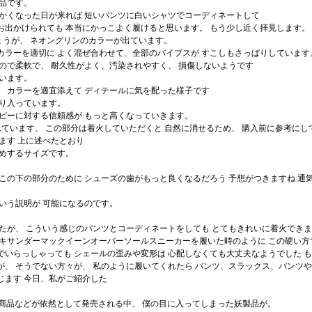
製品です。
暖かくなった日が来れば 短いパンツに白いシャツでコーディネートして
お出かけられても 本当にかっこよく履けると思います。 もう少し近く拝見します。
ょうが、 ネオングリンのカラーが出ています。
カラーを適切に よく混ぜ合わせて、全部のバイブスが すこしもさっぱりしています
ので柔軟で、 耐久性がよく、汚染されやすく、 損傷しないようです
ています。
、 カラーを適宜添えて ディテールに気を配った様子です
きり入っています。
コピーに対する信頼感が もっと高くなっていきます。
れています、 この部分は着火していただくと 自然に消せるため、 購入前に参考にし
ます 上に述べたとおり
に勧めするサイズです。
この下の部分のために シューズの歯がもっと良くなるだろう 予想がつきますね 通
いう説明が 可能になるのです。
てみましたが、 こういう感じのパンツとコーディネートをしても とてもきれいに着火でき
レキサンダーマックイーンオーバーソールスニーカーを履いた時のように この硬い方
でいらっしゃっても シェールの歪みや変形は 心配しなくても大丈夫なようでした 
が、 そうでない方々が、 私のように履いてくれたら パンツ、スラックス、パンツ
じます 今日、私がご紹介した
新商品などが依然として発売される中、 僕の目に入ってしまった妖製品が。