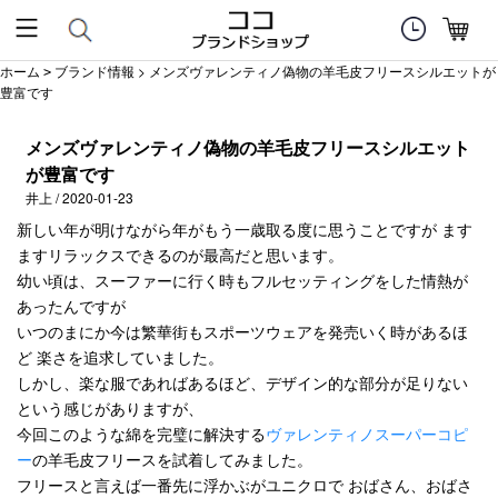
ホーム
ブランド情報
> メンズヴァレンティノ偽物の羊毛皮フリースシルエットが
>
豊富です
メンズヴァレンティノ偽物の羊毛皮フリースシルエット
が豊富です
井上 / 2020-01-23
新しい年が明けながら年がもう一歳取る度に思うことですが ます
ますリラックスできるのが最高だと思います。
幼い頃は、スーファーに行く時もフルセッティングをした情熱が
あったんですが
いつのまにか今は繁華街もスポーツウェアを発売いく時があるほ
ど 楽さを追求していました。
しかし、楽な服であればあるほど、デザイン的な部分が足りない
という感じがありますが、
今回このような綿を完璧に解決する
ヴァレンティノスーパーコピ
ー
の羊毛皮フリースを試着してみました。
フリースと言えば一番先に浮かぶがユニクロで おばさん、おばさ