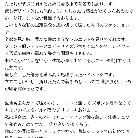
んたちが寒さに耐えるために着る服で有名でもあります。
僕もデザイン的にもfit的にもおやじさんも感性がたくさんあるので
あまり好ましくない種類でもあります。
このような私の固定観念を思い切って破った今日のファッション
です。
全部を見た時、豊かな熊のようなシルエットを見せてくれます。
ブランド服レディースコピーサイズが大きく出たので、レイヤー
ド形式で何枚か重ねて発売も問題ありません。
中にぬかれていないが、生地が厚く出ているボニー 保温はすぐれ
た方です。
最も注目した部分を選ぶ高く処理されたハイネックです。
立ててもいいし、折りたたんで着るのもいいので 選択肢が広いの
が印象深かったです。
生地も柔らかくて暖かいし、コートと違って ズボンを履かなくて
もよいのでスタイルが楽なメリットもあります。
私の場合は、家で転がってたコーティング陣を急いで朱書チュソ
で発売みたのですが、 釣り合いがよく合う。
靴はこの間に買ったトラックですが、着装ショットでは初めてお