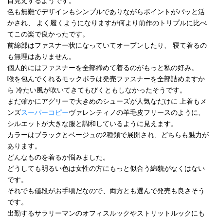
目見えするようです。
色も無難でデザインもシンプルでありながらポイントがパッと活
かされ、 よく履くようになりますが何より前作のトリプルに比べ
てこの楽で良かったです。
前綿部はファスナー状になっていてオープンしたり、 寝て着るの
も無理はありません。
個人的にはファスナーを全部締めて着るのがもっと私の好み。
喉を包んでくれるモックポラは発売ファスナーを全部詰めますか
ら 冷たい風が吹いてきてもびくともしなかったそうです。
まだ確かにアグリーで大きめのシューズが人気なだけに 上着もメ
ンズ
スーパーコピー
ヴァレンティノの羊毛皮フリースのように、
シルエットが大きな服と調和しているように見えます。
カラーはブラックとベージュの2種類で展開され、どちらも魅力が
あります。
どんなものを着るか悩みました。
どうしても明るい色は女性の方にもっと似合う綿貌がなくはない
です。
それでも値段がお手頃だなので、両方とも選んで発売も良さそう
です。
出勤するサラリーマンのオフィスルックやストリットルックにも