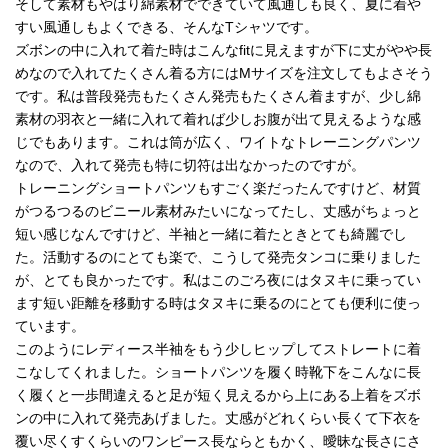
そして素材もやはり綿素材でできていて風通しも良く、夏に着や
すい風通しもよくできる、そんなTシャツです。
ズボンの中に入れて着た時はこんなfitに見えますが下に丈がやや長
めなので入れてたくさん着る方にはMサイズを注文してもよさそう
です。私は普段発売もたくさん発売もたくさん着ますが、少し綿
素材の羽衣と一緒に入れて着れば少しお腹が出て見えるような感
じでもあります。これは筒が広く、ワイトなトレーニングパンツ
なので、入れて発売も特に切符は出なかったのですが。
トレーニングショートパンツもすごく楽だったんですけど、材質
がつるつるのビニール素材みたいになってたし、丈感がちょっと
短い感じなんですけど、半袖と一緒に着たときとても綺麗でし
た。活動するのにとても楽で、こうして発売タンコに乗りました
が、とても良かったです。私はこのごろ夜にはタヌキに乗ってい
ます短い距離を移動する時はタヌキに乗るのにとても便利に使っ
ています。
このようにレディース半袖をもう少しヒップしてストレートに着
こなしてくれました。ショートパンツを履く時靴下をこんなに長
く履くと一歩間違えると足が短く見えるから上にある上着をズボ
ンの中に入れて発売あげました。丈感がどれくらい長くて下衣を
覆い尽くすくらいのワンピース長ならともかく、曖昧な長さにさ