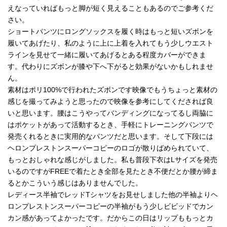
えなっていればもっと脚が短く見えることもあるのでご参考くだ
さい。
ショートパンツにロングソックスを履く時はもっと短いズボンを
履いてあげたり、私のように上に上着を入れてもう少しウエスト
ラインを見せて一緒に履いてあげるとある程度カバーができま
す。代わりにズボンが膝や下へ下がると効果がないかもしれませ
ん。
素材はポリ100%で行われたズボンです映像でもうちょっと素材の
感じを撮ってみようと思ったので映像を参考にしてくだされば良
いと思います。腰はこうやってバンディングになってるし両脇に
はポケットがあって活動するとき、手軽にトレーニングパンツで
発売くれるときに実用的なパンツだと思います。そして下段には
ヘロンプレストンスーパーコピーのロゴが散りばめられていて、
もっとおしゃれな感じがしました。私も普段下衣はLサイズを発売
いるのですがFREEで着たとき全部を見たとき不便だとか腰が締ま
るとかこういう感じはありませんでした。
レディース半袖でレッドTシャツをお見せしました他の半袖よりヘ
ロンプレストンスーパーコピーの半袖がもう少しビビッドでカン
カン感があってよかったです。だからこの日はリップももっとカ