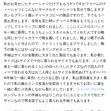
私がお見せしたティーシャツだけでももう3つですかファームのテ
ィーシャツとこんなにサークルティーシャツを見せて致しますズ
ボンもブランド服レディースコピーの製品ですので、下でもう一
度お見せします。全部を見た時レディース半袖をもうちょっとヒ
ップしてストリップに発売くれました。ここにミニクロスバック
を一緒に着用してもうちょっとスタイルをしてくれたんですが靴
も同じホワイトカラーで靴を履いてくれました。靴より靴下の高
さをもっと与えたので、ストリットな感じをプラスしました。靴
下の後ろにはやっぱりレタリングが入っています。
半袖はサイズが全般的に大きく出た製品でもあります。私が着た
サイズはLサイズで十分に着られるサイズでもあります。メンズ友
達も一緒に着られるくらいのゆったりしたサイズなので恋人のテ
ィーで合わせる方はお二人様ともLサイズを発売あげてもオーバー
fit半袖で一緒に発売いただけると思います。私は普段服を大きく着
たので私の服がメンズ友達が全部合ってますそれでお互いに服を
一緒に着たり共有しながら着たりしています。
スーパーコピー
ヘ
ロンプレストンの半袖もやはりこのようにユニセックスで出たデ
ザインなので男女誰でもよく着られる半袖でもあります。