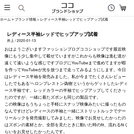
ホーム
ブランド情報
> レディース半袖レッドでヒップアップ試着
>
レディース半袖レッドでヒップアップ試着
井上 / 2020-01-13
おはようございますファッションブログココショップです最近映
像にもう少し集中して載せていますがこれからも映像は進む道が
遠くて遠いような感じですブログにYouTubeまで進めてますが暇
を作ってYouTubeが光を放つまで走ってみるようにします。今日
はレディース半袖を発売みました。私が今までたくさんレビュー
したでもある’ヘロンプレストン偽物’というからゲットしたレディ
ース半袖です。レッドカラーの半袖でヒップアップしてくださっ
たのですが、一緒に着たズボンも同じの製品です。
この映像はもうちょっと手軽にスナップ映像みたいに撮ったもの
なんですけどレディースの半袖と一緒にストリットルックでデー
リールックを発売撮影してみました。映像でお見せしたかったの
はズボンの素材とか、全部を見たときに動いた時のfit、流れるfitく
らいをお見せしたかったんです。