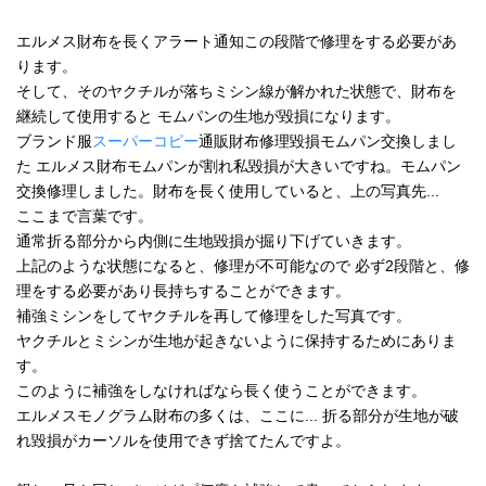
エルメス財布を長くアラート通知この段階で修理をする必要があ
ります。
そして、そのヤクチルが落ちミシン線が解かれた状態で、財布を
継続して使用すると モムパンの生地が毀損になります。
ブランド服
スーパーコピー
通販財布修理毀損モムパン交換しまし
た エルメス財布モムパンが割れ私毀損が大きいですね。モムパン
交換修理しました。財布を長く使用していると、上の写真先...
ここまで言葉です。
通常折る部分から内側に生地毀損が掘り下げていきます。
上記のような状態になると、修理が不可能なので 必ず2段階と、修
理をする必要があり長持ちすることができます。
補強ミシンをしてヤクチルを再して修理をした写真です。
ヤクチルとミシンが生地が起きないように保持するためにありま
す。
このように補強をしなければなら長く使うことができます。
エルメスモノグラム財布の多くは、ここに... 折る部分が生地が破
れ毀損がカーソルを使用できず捨てたんですよ。