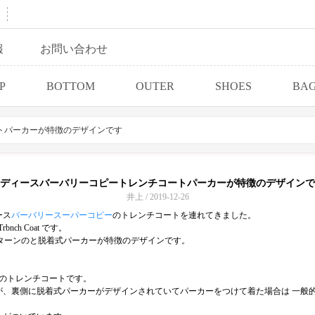
報
お問い合わせ
P
BOTTOM
OUTER
SHOES
BA
トパーカーが特徴のデザインです
ディースバーバリーコピートレンチコートパーカーが特徴のデザインで
井上 / 2019-12-26
ース
バーバリースーパーコピー
のトレンチコートを連れてきました。
bnch Coat です。
クパターンのと脱着式パーカーが特徴のデザインです。
のトレンチコートです。
裏側に脱着式パーカーがデザインされていてパーカーをつけて着た場合は 一般的なtre