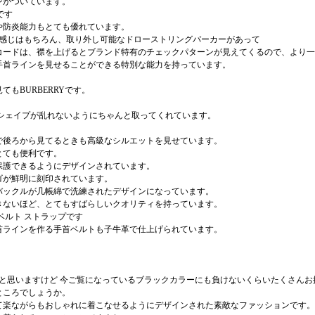
ンがついています。
です
や防炎能力もとても優れています。
で端正な感じはもちろん、取り外し可能なドローストリングパーカーがあって
コードは、襟を上げるとブランド特有のチェックパターンが見えてくるので、より一
手首ラインを見せることができる特別な能力を持っています。
もBURBERRYです。
シェイプが乱れないようにちゃんと取ってくれています。
で後ろから見てるときも高級なシルエットを見せています。
とても便利です。
保護できるようにデザインされています。
ゴが鮮明に刻印されています。
バックルが几帳綿で洗練されたデザインになっています。
きないほど、とてもすばらしいクオリティを持っています。
ベルト ストラップです
首ラインを作る手首ベルトも子牛革で仕上げられています。
。
い浮かぶと思いますけど 今ご覧になっているブラックカラーにも負けないくらいたくさん
ところでしょうか。
て楽ながらもおしゃれに着こなせるようにデザインされた素敵なファッションです。