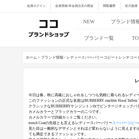
会員ログイン
会員登録/非会員注文の照会
閲覧履歴
佐川急便
NEW
ブランド情
ブランド一覧
TO
ホーム >
ブランド情報>
レディースバーバリーコピートレンチコー
レ
今日は春。秋に高級におしゃれをしつつも気軽に着られるレディ
このファッションの正式な名前はBURBERRY etachble Hood Taffeta Tr
クラシックなBURBERRYケンジントンfitでビンテージチェッ
カメルカラーとブラックカラーの二つです。
カメルカラーで詳細カットご覧ください。
trench Coatの先祖とも言えるレディースバーバリー
スーパーコピー
見た目は一般的なデザインとそれほど変わらないように見えますが、
ても満足できるファッションです。