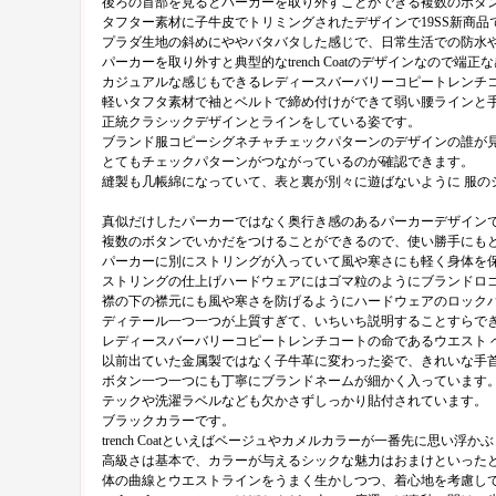
後ろの首部を見るとパーカーを取り外すことができる複数のボタ
タフター素材に子牛皮でトリミングされたデザインで19SS新商品
プラダ生地の斜めにややバタバタした感じで、日常生活での防水
パーカーを取り外すと典型的なtrench Coatのデザインなの
カジュアルな感じもできるレディースバーバリーコピートレンチ
軽いタフタ素材で袖とベルトで締め付けができて弱い腰ラインと
正統クラシックデザインとラインをしている姿です。
ブランド服コピーシグネチャチェックパターンのデザインの誰が見て
とてもチェックパターンがつながっているのが確認できます。
縫製も几帳綿になっていて、表と裏が別々に遊ばないように 服の
真似だけしたパーカーではなく奥行き感のあるパーカーデザイン
複数のボタンでいかだをつけることができるので、使い勝手にも
パーカーに別にストリングが入っていて風や寒さにも軽く身体を
ストリングの仕上げハードウェアにはゴマ粒のようにブランドロ
襟の下の襟元にも風や寒さを防げるようにハードウェアのロック
ディテール一つ一つが上質すぎて、いちいち説明することすらで
レディースバーバリーコピートレンチコートの命であるウエスト 
以前出ていた金属製ではなく子牛革に変わった姿で、きれいな手
ボタン一つ一つにも丁寧にブランドネームが細かく入っています
テックや洗濯ラベルなども欠かさずしっかり貼付されています。
ブラックカラーです。
trench Coatといえばベージュやカメルカラーが一番先に思
高級さは基本で、カラーが与えるシックな魅力はおまけといった
体の曲線とウエストラインをうまく生かしつつ、着心地を考慮し