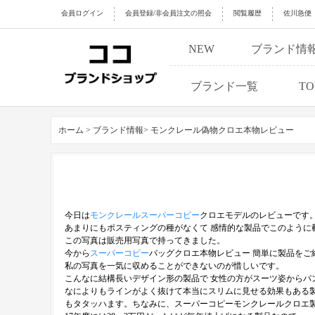
会員ログイン
会員登録/非会員注文の照会
閲覧履歴
佐川急便
NEW
ブランド情
ブランド一覧
TO
ホーム >
ブランド情報>
モンクレール偽物クロエ本物レビュー
今日は
モンクレールスーパーコピー
クロエモデルのレビューです
あまりにもポスティングの種がなくて 感情的な製品でこのように
この写真は販売用写真で持ってきました。
今から
スーパーコピー
バッグクロエ本物レビュー 簡単に製品をご
私の写真を一気に収めることができないのが惜しいです。
こんなに結構長いデザイン形の製品で 女性の方がスーツ姿からパ
なによりもラインがよく抜けて本当にスリムに見せる効果もある製
もタタッハます。ちなみに、スーパーコピーモンクレールクロエ