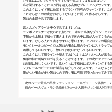
17年度には28。3万円だったけど毎年値上げになる製品なので
私が認知することに30万円を超える高価なプレミアムダウンで
このようにサイド腕に位置するブランド特有のワッペンです。こ
これからはこの程度はおかしくないように従って作るからです。
製品の全部を見て判断します。
ほとんどケアラベル中心で見てますけどね。
ランポファスナーが使われた部分で、 確かに高価なブランドカ
下段から上段まで載せて書きますので体の中に風が入ってくるの
います。むしろ入れて書きやすいと思います。アフロティの場合
モンクレールコピークロエ製品の場合は腰のラインにストラップ
着用してもいいですし、除いてお使いになってもいいです。
このようにして腰ラインを整えてあげなければきれいな人が出る
角形の枠に刺繍でロゴを見ることができます。その次にケアラベ
品登録は難しくないです。近いうちに本格的にポスティングする
ンクレールコピーヒロに製品を紹介してみたんです。こんなふう
庫がない場合が多い製品なので売り場に有線で問い合わせてみて
次のページ:
最高の男性ファッションモールヴェトモン偽物M。V
前のページ:
ヴェトモン偽物春S/Sセール大田テジョン最大60%割