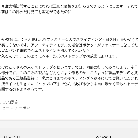
す。今度売場訪問することになれば正確な価格をお知らせできるようにします。それ
の前はこの部分だけ見ても鑑定ができたのに
バンや衣類にたくさん使われるファスナーなのでスライディングと耐久性が良いそう
が易しくないです。アフロティティモデルの場合はポケットがファスナーになってた
はゴムバンド形式でウエストラインを掴んでくれたなら
が入るんです。このようにベルト形式のストラップが構成品にあります。
だけにたくさんの人がストラップを使います。では、内部に行ってみましょう。今日
ル部分です。このごろの製品はどんなによく作るのか。このように製品モデル名と共
製品である正規品登録は、私のこれまでのポスティングを参考にしてご覧いただけれ
に腰ラインも生きていてヒップの下まで包んであげるから本当に暖かく着られるモデ
訪問するのもよさそうです。
。P5期選定
引セール+クーポン