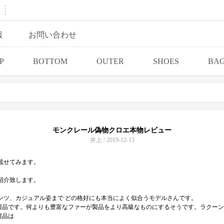
報
お問い合わせ
P
BOTTOM
OUTER
SHOES
BA
モンクレール偽物クロエ本物レビュー
井上 / 2019-12-13
。
載せてみます。
紹介致します。
ンツ、カジュアル姿まで どの格好にも本当によく似合うモデルさんです。
品です。何よりも豊富なファーが製品をより高級なものにするそうです。ラクーン
製品は