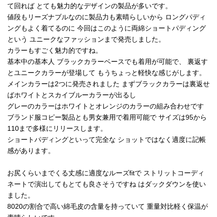
て回れば とても魅力的なデザインの製品が多いです。
値段もリーズナブルなのに製品力も素晴らしいから ロングパディ
ングもよく着てるのに 今回はこのように両綿ショートパディング
という ユニークなファッションまで発売しました。
カラーもすごく魅力的ですね。
基本中の基本人 ブラックカラーベースでも着用が可能で、 裏返す
とユニークカラーが登場して もうちょっと軽快な感じがします。
メインカラーは2つに発売されました まずブラックカラーは裏返せ
ばホワイトとスカイブルーカラーが出るし
グレーのカラーはホワイトとオレンジのカラーの組み合わせです
ブランド服コピー製品とも男女兼用で着用可能で サイズは95から
110まで多様にリリースします。
ショートパディングといって完全な ショットではなく適度に記帳
感があります。
お尻くらいまでくる丈感に適度なルーズfitで ストリットコーディ
ネートで演出してもとても良さそうですね はダックダウンを使い
ました。
8020の割合で高い綿毛皮の含量を持っていて 重量対比軽く保温が