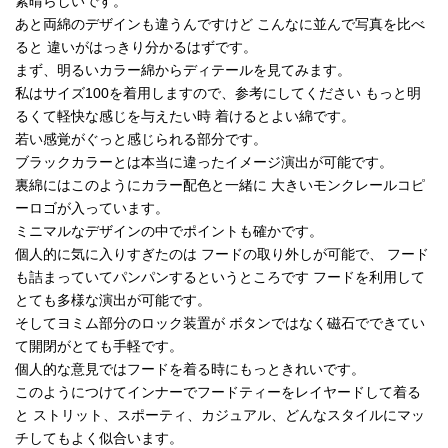
素晴らしいです。
あと両綿のデザインも違うんですけど こんなに並んで写真を比べ
ると 違いがはっきり分かるはずです。
まず、明るいカラー綿からディテールを見てみます。
私はサイズ100を着用しますので、参考にしてください もっと明
るくて軽快な感じを与えたい時 着けるとよい綿です。
若い感覚がぐっと感じられる部分です。
ブラックカラーとは本当に違ったイメージ演出が可能です。
裏綿にはこのようにカラー配色と一緒に 大きいモンクレールコピ
ーロゴが入っています。
ミニマルなデザインの中でポイントも確かです。
個人的に気に入りすぎたのは フードの取り外しが可能で、 フード
も詰まっていてパンパンするというところです フードを利用して
とても多様な演出が可能です。
そしてヨミム部分のロック装置が ボタンではなく磁石でできてい
て開閉がとても手軽です。
個人的な意見ではフードを着る時にもっときれいです。
このようにつけてインナーでフードティーをレイヤードして着る
と ストリット、スポーティ、カジュアル、どんなスタイルにマッ
チしてもよく似合います。