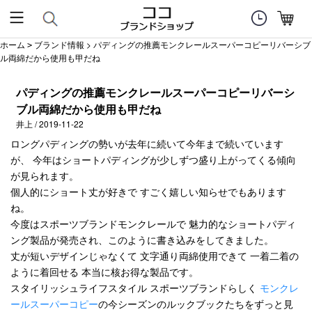
ホーム
ブランド情報
> パディングの推薦モンクレールスーパーコピーリバーシブ
>
ル両綿だから使用も甲だね
パディングの推薦モンクレールスーパーコピーリバーシ
ブル両綿だから使用も甲だね
井上 / 2019-11-22
ロングパディングの勢いが去年に続いて今年まで続いています
が、 今年はショートパディングが少しずつ盛り上がってくる傾向
が見られます。
個人的にショート丈が好きで すごく嬉しい知らせでもあります
ね。
今度はスポーツブランドモンクレールで 魅力的なショートパディ
ング製品が発売され、このように書き込みをしてきました。
丈が短いデザインじゃなくて 文字通り両綿使用できて 一着二着の
ように着回せる 本当に核お得な製品です。
スタイリッシュライフスタイル スポーツブランドらしく
モンクレ
ールスーパーコピー
の今シーズンのルックブックたちをずっと見