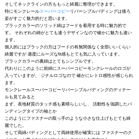
そしてネックラインの方ももっと綺麗に整理ができます。
特にモンクレール
スーパーコピー
リバーシブルパディングは後ろ
姿がすごく魅力的だと思います。
ブラックカラーのソリッド綿はフードを着用する時に魅力的で
す。 それぞれの綿がとても違うデザインなので確かに魅力も違い
ます。
個人的にはブラックの方はフードの有無関係なく全部いいくらい
綺麗ですが 適度にルーズなfit感もとても気に入っています。
ブラックカラーの裏綿はとてもシンプルです。
代わりにこのように前綿にスーパーコピーモンクレールのロゴが
入っていますが、 ジナルロゴなので 確かにレトロ感性が感じられ
ます。
モンクレールスーパーコピーリバーシブルパディングのディテー
ルも見てみると
まず、表地材質のタッチ感も素晴らしいし、 活動性を強調したバ
ンディングタイプの袖とか
このようにファスナーの取っ手のような小さな仕上げもとても綺
麗でした。
そして両綿パディングとして両綿使用が確実には ファスナーのク