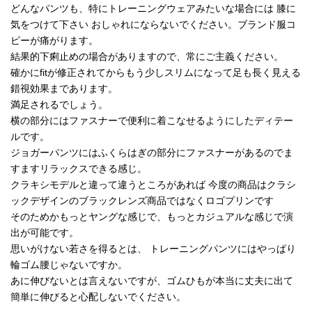
どんなパンツも、特にトレーニングウェアみたいな場合には 膝に
気をつけて下さい おしゃれにならないでください。ブランド服コ
ピーが痛がります。
結果的下痢止めの場合がありますので、常にご主義ください。
確かにfitが修正されてからもう少しスリムになって足も長く見える
錯視効果まであります。
満足されるでしょう。
横の部分にはファスナーで便利に着こなせるようにしたディテー
ルです。
ジョガーパンツにはふくらはぎの部分にファスナーがあるのでま
すますリラックスできる感じ。
クラキシモデルと違って違うところがあれば 今度の商品はクラシ
ックデザインのブラックレンズ商品ではなくロゴプリンです
そのためかもっとヤングな感じで、もっとカジュアルな感じで演
出が可能です。
思いがけない若さを得るとは、 トレーニングパンツにはやっぱり
輪ゴム腰じゃないですか。
あに伸びないとは言えないですが、ゴムひもが本当に丈夫に出て
簡単に伸びると心配しないでください。