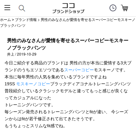
ホーム
ブランド情報
> 男性のみなさんが愛情を寄せるスーパーコピーモスキーノ
>
ブラックパンツ
男性のみなさんが愛情を寄せるスーパーコピーモスキー
ノブラックパンツ
井上 / 2019-10-29
今日ご紹介する商品のブランドは 男性の方が本当に愛情する3大ブ
ランドのうちエソエソつである
スーパーコピー
モスキーノです。
本当に毎年男性の人気を集めているブランドですよね
19SS
モスキーノコピー
ブラックディアコナルトレーニングパンツ
普段紹介しているクラシックモデルと違ってもっと感じが良くな
ってカジュアルになった
トレーニングパンツです。
毎シーズン発売されるトレーニングパンツとfitが違い、 今シーズ
ンからはfitが若干修正されて出てきたそうです。
もうちょっとスリムなfit感でね。