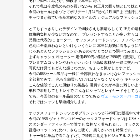
それで調べてみたが、値段まで本当に高い。
それで私は今度私のものを買いながら お正月の贈り物として妹た
今回のセールは名づけてポリデー 1月24日から2月10日まで進行
チャウヌが着ている基本的なスタイルの カジュアルなファッショ
とてもすっきりしたデザインで値段さえも素晴らしくて 正月の晴
価格的負担が少ない方なので、 プレゼントすることが多い方々は
品目は代表的に セーター、 オックスフォードシャツ、 チノパン
色別に全部買わないといけないくらいに 本当に頻繁に着るように
じゃあどんなファッションが あるのかひとつひとつ調べてみまし
まずキャッシュ 캐セーター 定価4990円の製品が 2990円で販売し
プレミアムコットンやわらかいカシミヤ高級素材が 一緒に交わっ
写真だけ見てもどんな感じなのか。ちょっと気がしますけど。
今回の888セール製品は一様に 全部買わなきゃいけないファッシ
全部着てみて、 色も全部買わなければならなくなりそう キャッシ
こんな値段でこんな肌触りの製品を 購買するのが本当に難しいよ
単独で着用してもキレイで こんなにシャツとレイヤードをしても
でも、今回他のセール品目のひとつである
ヴェトモンスーパーコ
それではシャツも早速紹介します。
オックスフォード シャツとポプリン シャツが 2490円に販売中で
今回の19SS ヴェトモンコピーのオックスフォードシャツは US
スタンダードフィッターで誰でも 負担なく着られるし、 オック
普通のコットンに比べ、さらに硬く、 柔らかいのも特徴です。
キャー春に単品で着こなすだけで綺麗に見えるビジュアル ストラ