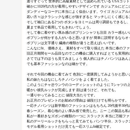
選りすぐって 世界的に高級素材として認められている USAコッ
確かに1020代の方が着用しやすいデザインです カジュアルにど
ダンディーなコーデに本当によく似合います。ウイゴ カジュアル
若い方々はクラシックな感じが強すぎると マッチしにくく感じる
そして袖口にある2つの ボタンをヨミームは周り調節もできるし
夏まで単品で着用してもきれいでしょう。
そして春に着やすい厚み感のポプリンシャツも注目 カラー感もい
ポプリンが何かする人がいると思いますが 簡単に説明するならオ
ポプリンは文字通り 繊維の種類が違うと思えばいいです。
こんなにfit、 価格さえ、 素材をすべて取り揃えた 本当に春のフ
旧正月期間セール品目なのでこの機会に購入すれば とても実用的
さてでは下のほうも見てみましょう 個人的にはチノパンツはあん
でも基本ファッションなのは確かです。
それで今回の機会に着てみて 色別に一度購買してみようかと思い
私の妹たちはなにしろチノパンツを よく着てました。
このようにチャ은ウンウのコーディショットのように Tシャツの
暖かい彼氏ルックが完成します 顔は違うけど、それでも。
一通りやってみることに 値段大当たりです。
お正月のプレゼントのお勧めの理由は 値段だけでも明らかです。
一応チノパンツは新学期のファッションはもちろん 20代後半30
春シーズン、着心地のよい厚み感で発売した。ニー この製品も私
私が一番好きなズボンの種類の一つに スラックス 本当に万能フ
私のデーリールックをちらっと見てみても パンツ半分、スラック
モデル着用ショットだけ見ても一応スリムfit確定です。