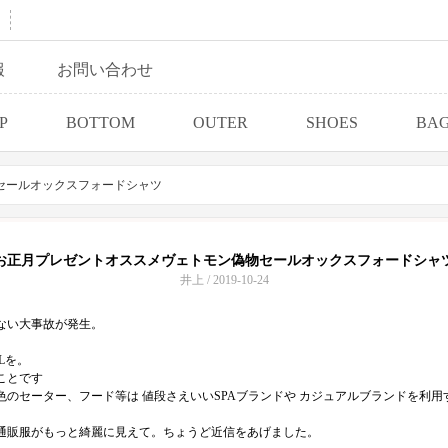
報
お問い合わせ
P
BOTTOM
OUTER
SHOES
BA
セールオックスフォードシャツ
お正月プレゼントオススメヴェトモン偽物セールオックスフォードシャ
井上 / 2019-10-24
ない大事故が発生。
Lを。
ことです
色のセーター、フード等は 値段さえいいSPAブランドや カジュアルブランドを利
通販服がもっと綺麗に見えて。ちょうど近信をあげました。