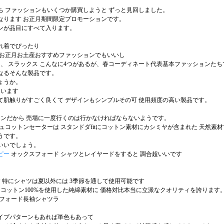
ち ファッションもいくつか購買しようと ずっと見回しました。
になります お正月期間限定プロモーションです。
ンが品目にすべて入ります。
れ着でぴったり
 お正月お土産おすすめファッションでもいいし
ツ、 スラックス こんなに4つがあるが、春コーディネート代表基本ファッションたち
なるそんな製品です。
ょうか。
ています
て肌触りがすごく良くて デザインもシンプルその可 使用頻度の高い製品です。
ョンだから 売場に一度行くのは行かなければならないようです。
ュコットンセーターは スタンドダfitにコットン素材にカシミヤが含まれた 天然素
うです。
いいでしょう。
ピー
オックスフォード シャツとレイヤードをすると 調合超いいです
す 特にシャツは夏以外には 3季節を通して使用可能です
A・コットン100%を使用した純綿素材に 価格対比本当に立派なクオリティを誇ります
スフォード長袖シャツラ
イプパターンもあれば単色もあって