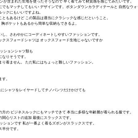
トンが含まれた生地を使ったそうなので 早く着てみて材質感を感じてみたいです。
こにでもマッチしてもいい デザインです。ボタンダウンカラディテールと 自然なウ
ルックにもいいですよね。
こともあるけど この製品は適当にクラシックな感じだということ。
、 胸ポケットもあるから簡単な収納もできるよ。
いし、さわやかにコーディネートしやすいファッションです。
ックスフォードシャツは オックスフォード生地じゃないですか
ァッションシャツ類も
になりそうです。
まり着ません。 ただ私にはちょっと難しいファッション。
ます。
上にシャツをレイヤードしてチノパンツだけかけても
代の方の ビジネスルックにもマッチできて 本当に多様な年齢層が着られる服です。
の関心リストの追加 最後にスラックスです。
ァッションです 私が一番よく着るズボンがスラックスです。
ス半分です。