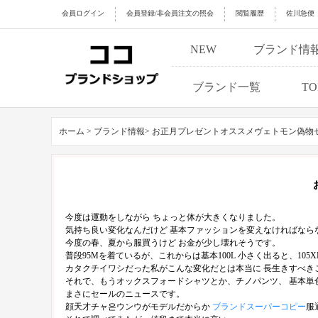
会員ログイン
会員登録/非会員注文の照会
閲覧履歴
佐川急便
NEW
ブランド情
ブランド一覧
TO
ホーム >
ブランド情報>
お正月プレゼントオススメヴェトモン偽物
今度は運動をしながら ちょっと体が大きくなりました。
気持ち良い変化なんだけど 基本ファッションを変えなければなら
今度の春、夏から服買うけど お金が少し壊れそうです。
普段95Mを着ているが、これからは基本100L 小さく出ると、105X
カタクチイワシだった私がこんな変化だとは本当に 長生きすべき
それで、もうオックスフォードシャツとか、チノパンツ、 基本単
まさにセールのニュースです。
顔天才チャ은ウンウがモデルだからか
ブランドスーパーコピー
服